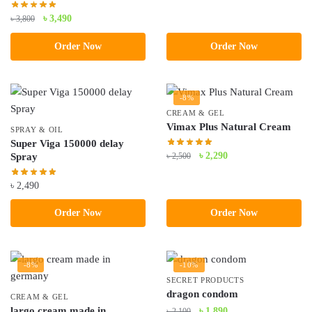
Original
Current
৳
3,490
৳
3,800
price
price
Order Now
Order Now
was:
is:
৳ 3,800.
৳ 3,490.
-8%
CREAM & GEL
Vimax Plus Natural Cream
SPRAY & OIL
Super Viga 150000 delay
Original
Current
৳
2,290
৳
2,500
Spray
price
price
৳
2,490
was:
is:
৳ 2,500.
৳ 2,290.
Order Now
Order Now
-8%
-10%
SECRET PRODUCTS
dragon condom
CREAM & GEL
largo cream made in
Original
Current
৳
1,890
৳
2,100