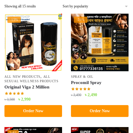
Sorted
Showing all 15 results
by
popularity
-15%
-29%
,
ALL NEW PRODUCTS
ALL
SPRAY & OIL
SEXUAL WELLNESS PRODUCTS
Procomil Spray
Original Viga 2 Million
Original
Current
৳
2,490
৳
3,490
Original
Current
৳
2,990
৳
3,500
price
price
price
price
was:
is:
Order Now
Order Now
was:
is:
৳ 3,490.
৳ 2,490.
৳ 3,500.
৳ 2,990.
-8%