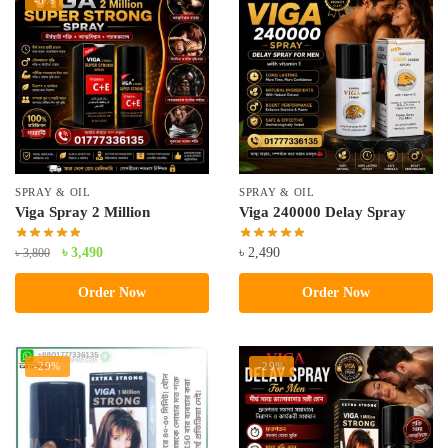
SPRAY & OIL
SPRAY & OIL
Viga Spray 2 Million
Viga 240000 Delay Spray
Original
Current
৳
3,490
৳
2,490
৳
3,800
price
price
Order Now
Order Now
was:
is:
৳ 3,800.
৳ 3,490.
-29%
-29%