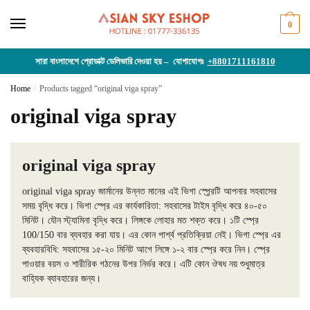
Skip
Skip
to
to
0
navigation
content
সারা বাংলাদেশে প্রোডাক্ট ডেলিভারি দেওয়া হয় – যোগাযোগঃ
+8801711161810
Home
/
Products tagged “original viga spray”
original viga spray
original viga spray
original viga spray জার্মানের উন্নত মানের এই ভিগা স্প্র্রেটি আপনার সহবাসের
সময় বৃদ্ধি করে। ভিগা স্প্রে এর কার্যকারিতা: সহবাসের টাইম বৃদ্ধি করে ৪০-৫০
মিনিট। যৌন স্ট্যামিনা বৃদ্ধি করে। লিঙ্গকে লোহার মত শক্ত করে। ১টি স্প্রে
100/150 বার ব্যবহার করা যায়। এর কোন পার্শ্ব প্রতিক্রিয়া নেই। ভিগা স্প্রে এর
ব্যবহারবিধি: সহবাসের ১৫-২০ মিনিট আগে লিঙ্গে ১-২ বার স্প্রে করে নিন। স্প্রে
পাওয়ার বয়স ও শারীরিক গঠনের উপর নির্ভর করে। এটি কোন ঔষধ নয় শুধুমাত্র
বাহ্যিক ব্যাবহারের জন্য।