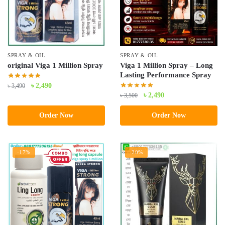
SPRAY & OIL
SPRAY & OIL
original Viga 1 Million Spray
Viga 1 Million Spray – Long
Lasting Performance Spray
Original
Current
৳
2,490
৳
3,490
Original
Current
৳
2,490
৳
3,500
price
price
price
price
was:
is:
Order Now
Order Now
was:
is:
৳ 3,490.
৳ 2,490.
৳ 3,500.
৳ 2,490.
-17%
-20%