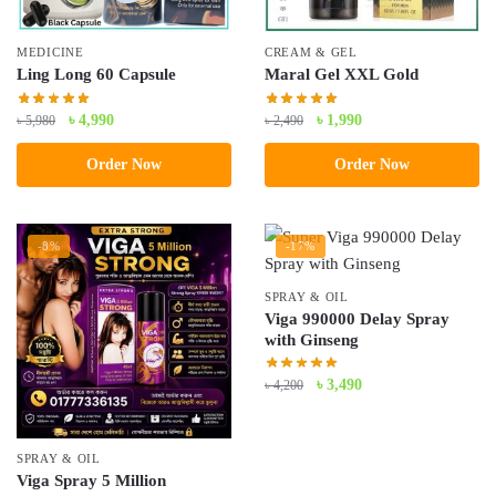
MEDICINE
CREAM & GEL
Ling Long 60 Capsule
Maral Gel XXL Gold
Original
Current
Original
Current
৳
4,990
৳
1,990
৳
5,980
৳
2,490
price
price
price
price
Order Now
Order Now
was:
is:
was:
is:
৳ 5,980.
৳ 4,990.
৳ 2,490.
৳ 1,990.
-8%
-17%
SPRAY & OIL
Viga 990000 Delay Spray
with Ginseng
Original
Current
৳
3,490
৳
4,200
price
price
was:
is:
৳ 4,200.
৳ 3,490.
SPRAY & OIL
Viga Spray 5 Million