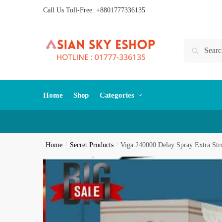
Skip
Skip
Call Us Toll-Free:
+8801777336135
to
to
navigation
content
Search
Search
for:
Home
Shop
Categories
Home
/
Secret Products
/
Viga 240000 Delay Spray Extra St