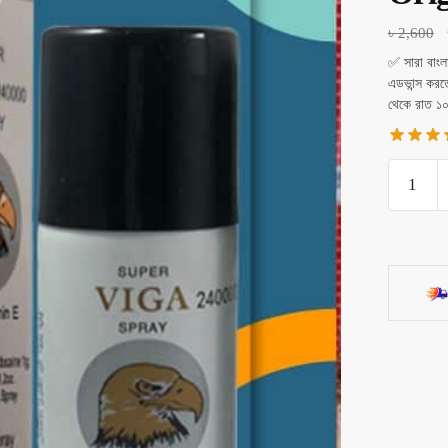
৳
2,600
✅ সারা বাংল
এডভান্স কর
থেকে রাত ১
Viga
240000
Delay
Spray
Extra
Strong
Long
Time
Original
quantity