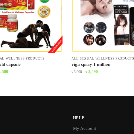
AL WELLNESS PRODUCTS
ALL SEXUAL WELLNESS PRODUCT
old capsule
viga spray 1 million
iginal
Current
Original
Current
3,500
৳
2,490
৳
3,000
ice
price
price
price
s:
is:
was:
is:
3,900.
৳ 3,500.
৳ 3,000.
৳ 2,490.
HELP
y
My Account