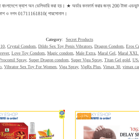
রা বাংলাদেশে ক্যাশ অন ডেলিভারি করা হয়। ★ অর্ডার কনফার্ম করার জন্য 200 টাকা 
- বিকাশ ও নগদ 01711161810( পারসোনাল।
Category:
Secret Products
 10
,
Crystal Condom
,
Dildo Sex Toy Penis Vibrators
,
Dragon Condom
,
Eros C
rever
,
Love Toy Condom
,
Magic condom
,
Male Extra
,
Maral Gel
,
Maral XXL
Procomil Spray
,
Super Dragon condom
,
Super Viga Spray
,
Titan Gel gold
,
USA
o
,
Vibrator Sex Toy For Women
,
Viga Spray
,
VigRx Plus
,
Vimax 30
,
vimax ca
-17%