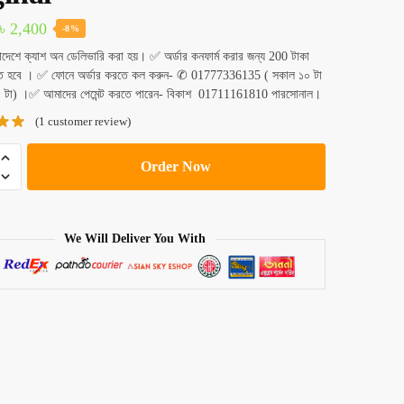
Original
Current
৳
2,400
-8%
price
price
াদেশে ক্যাশ অন ডেলিভারি করা হয়। ✅ অর্ডার কনফার্ম করার জন্য 200 টাকা
তে হবে । ✅ ফোনে অর্ডার করতে কল করুন- ✆ 01777336135 ( সকাল ১০ টা
was:
is:
০ টা) ।✅ আমাদের পেমেন্ট করতে পারেন- বিকাশ 01711161810 পারসোনাল।
৳ 2,600.
৳ 2,400.
(
1
customer review)
Order Now
We Will Deliver You With