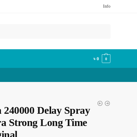
Info
৳
0
0
a 240000 Delay Spray
ra Strong Long Time
inal