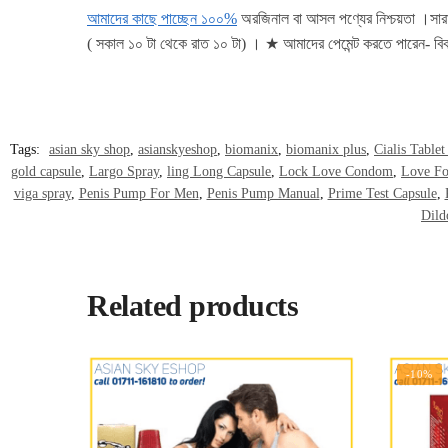
আমাদের কাছে পাচ্ছেন ১০০%
অরজিনাল বা আসল পণ্যের নিশ্চয়তা ।সা
( সকাল ১০ টা থেকে রাত ১০ টা) । ★ আমাদের পেমেন্ট করতে পারেন
Tags:
asian sky shop
,
asianskyeshop
,
biomanix
,
biomanix plus
,
Cialis Tablet
gold capsule
,
Largo Spray
,
ling Long Capsule
,
Lock Love Condom
,
Love Fo
viga spray
,
Penis Pump For Men
,
Penis Pump Manual
,
Prime Test Capsule
,
Dild
Related products
-10%