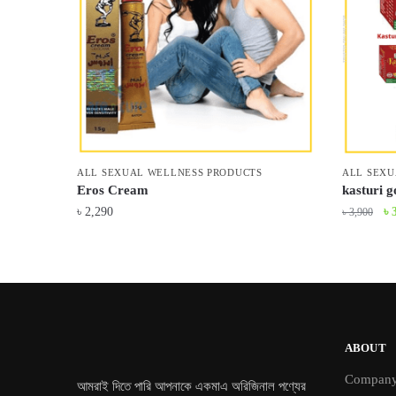
ALL SEXUAL WELLNESS PRODUCTS
ALL SEXU
Eros Cream
kasturi g
Or
৳
2,290
৳
৳
3,900
pr
wa
৳ 
ABOUT
Compan
আমরাই দিতে পারি আপনাকে একমাএ অরিজিনাল পণ্যের