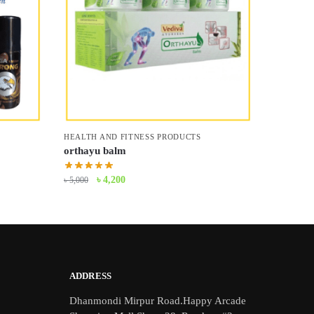
S
HEALTH AND FITNESS PRODUCTS
orthayu balm
Original
Current
৳
4,200
৳
5,000
price
price
was:
is:
৳ 5,000.
৳ 4,200.
ADDRESS
Dhanmondi Mirpur Road.Happy Arcade