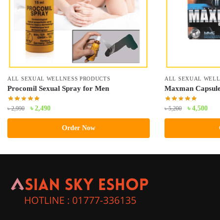
ALL SEXUAL WELLNESS PRODUCTS
ALL SEXUAL WELL
Procomil Sexual Spray for Men
Maxman Capsule
Original
Current
Original
Curr
৳
2,490
৳
4,500
৳
2,990
৳
5,200
price
price
price
pric
Order Now
was:
is:
was:
is:
৳ 2,990.
৳ 2,490.
৳ 5,200.
৳ 4,