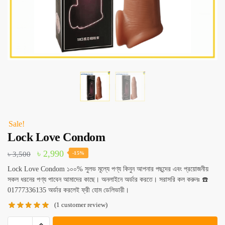
Sale!
Lock Love Condom
Original
Current
৳
2,990
৳
3,500
-15%
price
price
Lock Love Condom ১০০% সুলভ মূল্যে পণ্য কিনুন আপনার পছন্দের এবং প্রয়োজনীয়
সকল ধরনের পণ্য পাবেন আমাদের কাছে। অনলাইনে অর্ডার করতে। সরাসরি কল করুনঃ ☎️
was:
is:
01777336135 অর্ডার করলেই ফ্রী হোম ডেলিভারী।
৳ 3,500.
৳ 2,990.
(
1
customer review)
Lock