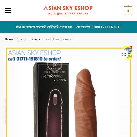
Skip
Skip
to
to
0
navigation
content
সারা বাংলাদেশে প্রোডাক্ট ডেলিভারি দেওয়া হয় – যোগাযোগঃ
+8801711161810
Home
/
Secret Products
/
Lock Love Condom
🔍