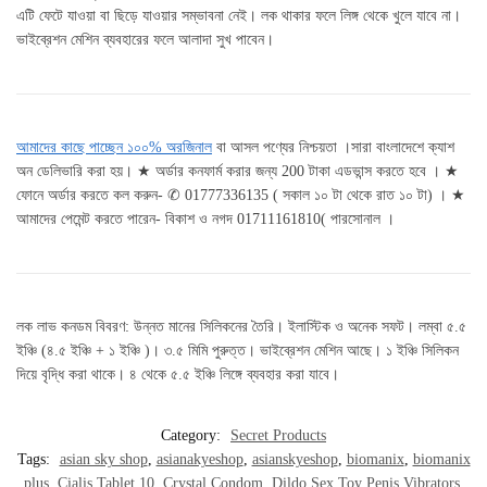
এটি ফেটে যাওয়া বা ছিড়ে যাওয়ার সম্ভাবনা নেই। লক থাকার ফলে লিঙ্গ থেকে খুলে যাবে না।
ভাইব্রেশন মেশিন ব্যবহারের ফলে আলাদা সুখ পাবেন।
আমাদের কাছে পাচ্ছেন ১০০% অরজিনাল
বা আসল পণ্যের নিশ্চয়তা ।সারা বাংলাদেশে ক্যাশ
অন ডেলিভারি করা হয়। ★ অর্ডার কনফার্ম করার জন্য 200 টাকা এডভান্স করতে হবে । ★
ফোনে অর্ডার করতে কল করুন- ✆ 01777336135 ( সকাল ১০ টা থেকে রাত ১০ টা) । ★
আমাদের পেমেন্ট করতে পারেন- বিকাশ ও নগদ 01711161810( পারসোনাল ।
লক লাভ কনডম বিবরণ: উন্নত মানের সিলিকনের তৈরি। ইলাস্টিক ও অনেক সফট। লম্বা ৫.৫
ইঞ্চি (৪.৫ ইঞ্চি + ১ ইঞ্চি )। ৩.৫ মিমি পুরুত্ত। ভাইব্রেশন মেশিন আছে। ১ ইঞ্চি সিলিকন
দিয়ে বৃদ্ধি করা থাকে। ৪ থেকে ৫.৫ ইঞ্চি লিঙ্গে ব্যবহার করা যাবে।
Category:
Secret Products
Tags:
asian sky shop
,
asianakyeshop
,
asianskyeshop
,
biomanix
,
biomanix
plus
,
Cialis Tablet 10
,
Crystal Condom
,
Dildo Sex Toy Penis Vibrators
,