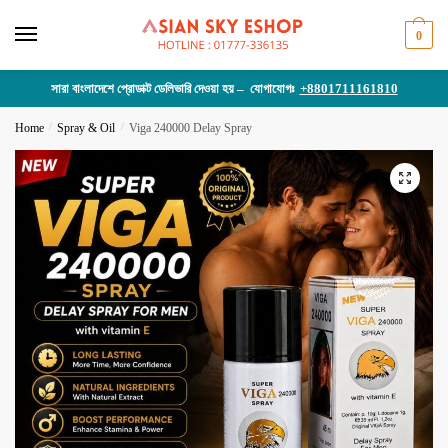
Skip
Skip
to
to
0
navigation
content
সারা বাংলাদেশে প্রোডাক্ট ডেলিভারি দেওয়া হয় – যোগাযোগঃ
+8801711161810
Home
/
Spray & Oil
/
Viga 240000 Delay Spray
🔍