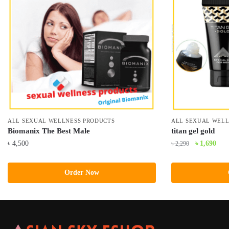
ALL SEXUAL WELLNESS PRODUCTS
ALL SEXUAL WELL
Biomanix The Best Male
titan gel gold
Original
Curr
৳
4,500
৳
1,690
৳
2,290
price
pric
was:
is:
Order Now
৳ 2,290.
৳ 1,