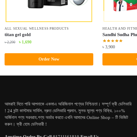
ALL SEXUAL WELLNESS PRODUCTS
HEALTH AND FITN
titan gel gold
Sandhi Sudha Plu
Original
Current
৳
1,690
৳
2,290
৳
3,900
price
price
was:
is:
Order Now
৳ 2,290.
৳ 1,690.
আমরাই দিতে পারি আপনাকে একমাএ অরিজিনাল পণ্যের নিশ্চিয়তা। সম্পূর্ণ ফ্রী ডেলিভারি
! 24 ঘন্টা কাস্টমার সার্ভিস. দ্রুত ডেলিভারি প্রদান. সুলভ মূল্যে পণ্য বিক্রি. ১০০%
অর্জিনাল পণ্য সরবরাহ.পণ্য অর্ডার করতে এখনি আমাদের Online Shop – টি ভিজিট
করুন। ফ্রী হোম ডেলিভারী !
Anytime Order By Call
01711161810
Email Us