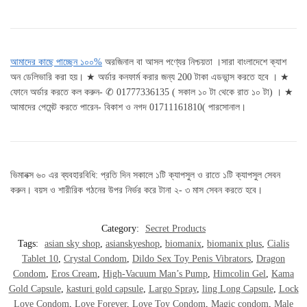
আমাদের কাছে পাচ্ছেন ১০০%
অরজিনাল বা আসল পণ্যের নিশ্চয়তা ।সারা বাংলাদেশে ক্যাশ
অন ডেলিভারি করা হয়। ★ অর্ডার কনফার্ম করার জন্য 200 টাকা এডভান্স করতে হবে । ★
ফোনে অর্ডার করতে কল করুন- ✆ 01777336135 ( সকাল ১০ টা থেকে রাত ১০ টা) । ★
আমাদের পেমেন্ট করতে পারেন- বিকাশ ও নগদ 01711161810( পারসোনাল।
ভিমানক্স ৬০ এর ব্যবহারবিধি: প্রতি দিন সকালে ১টি ক্যাপসুল ও রাতে ১টি ক্যাপসুল সেবন
করুন। বয়স ও শারীরিক গঠনের উপর নির্ভর করে টানা ২- ৩ মাস সেবন করতে হবে।
Category:
Secret Products
Tags:
asian sky shop
,
asianskyeshop
,
biomanix
,
biomanix plus
,
Cialis
Tablet 10
,
Crystal Condom
,
Dildo Sex Toy Penis Vibrators
,
Dragon
Condom
,
Eros Cream
,
High-Vacuum Man’s Pump
,
Himcolin Gel
,
Kama
Gold Capsule
,
kasturi gold capsule
,
Largo Spray
,
ling Long Capsule
,
Lock
Love Condom
,
Love Forever
,
Love Toy Condom
,
Magic condom
,
Male