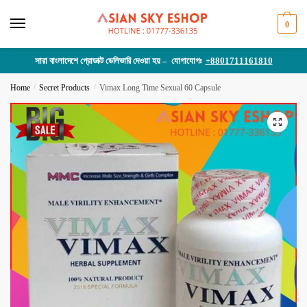
Skip
Skip
to
to
0
navigation
content
সারা বাংলাদেশে প্রোডাক্ট ডেলিভারি দেওয়া হয় – যোগাযোগঃ
+8801711161810
Home
/
Secret Products
/
Vimax Long Time Sexual 60 Capsule
🔍