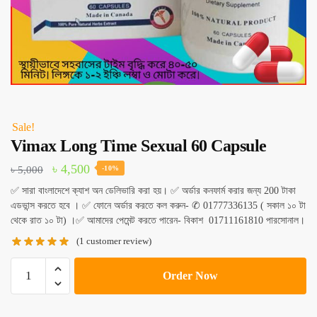
Sale!
Vimax Long Time Sexual 60 Capsule
Original
Current
৳
4,500
৳
5,000
-10%
price
price
✅ সারা বাংলাদেশে ক্যাশ অন ডেলিভারি করা হয়। ✅ অর্ডার কনফার্ম করার জন্য 200 টাকা
এডভান্স করতে হবে । ✅ ফোনে অর্ডার করতে কল করুন- ✆ 01777336135 ( সকাল ১০ টা
was:
is:
থেকে রাত ১০ টা) ।✅ আমাদের পেমেন্ট করতে পারেন- বিকাশ 01711161810 পারসোনাল।
৳ 5,000.
৳ 4,500.
(
1
customer review)
Vimax
Order Now
Long
Time
Sexual