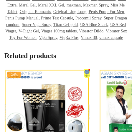
Extra
,
Maral Gel
,
Maral XXL Gel
,
maxman
,
Maxman Spray
,
Miss Me
Tablet
,
Original Biomanix
,
Original Ling Long
,
Penis Pump For Men
,
Penis Pump Manual
,
Prime Test Capsule
,
Procomil Spray
,
Super Dragon
condom
,
Super Viga Spray
,
Titan Gel gold
,
USA Blue Shark
,
USA Red
Viagra
,
V-Tight Gel
,
Viagra 100mg tablets
,
Vibrator Dildo
,
Vibrator Sex
Toy For Women
,
Viga Spray
,
VigRx Plus
,
Vimax 30
,
vimax capsule
Related products
-26%