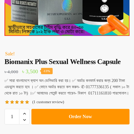
Sale!
Biomanix Plus Sexual Wellness Capsule
Original
Current
৳
3,500
৳
4,000
-13%
price
price
✅ সারা বাংলাদেশে ক্যাশ অন ডেলিভারি করা হয়। ✅ অর্ডার কনফার্ম করার জন্য 200 টাকা
এডভান্স করতে হবে । ✅ ফোনে অর্ডার করতে কল করুন- ✆ 01777336135 ( সকাল ১০ টা
was:
is:
থেকে রাত ১০ টা) ।✅ আমাদের পেমেন্ট করতে পারেন- বিকাশ 01711161810 পারসোনাল।
৳ 4,000.
৳ 3,500.
(
1
customer review)
Biomanix
Order Now
Plus
Sexual
Wellness