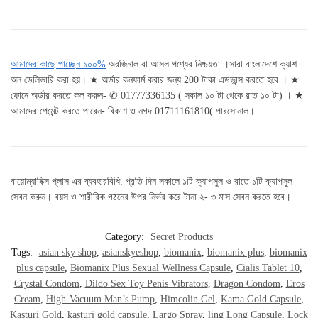
আমাদের কাছে পাচ্ছেন ১০০%
অরজিনাল বা আসল পণ্যের নিশ্চয়তা ।সারা বাংলাদেশে ক্যাশ
অন ডেলিভারি করা হয়। ★ অর্ডার কনফার্ম করার জন্য 200 টাকা এডভান্স করতে হবে । ★
ফোনে অর্ডার করতে কল করুন- ✆ 01777336135 ( সকাল ১০ টা থেকে রাত ১০ টা) । ★
আমাদের পেমেন্ট করতে পারেন- বিকাশ ও নগদ 01711161810( পারসোনাল।
বায়োম্যানিক্স প্লাস এর ব্যবহারবিধি: প্রতি দিন সকালে ১টি ক্যাপসুল ও রাতে ১টি ক্যাপসুল
সেবন করুন। বয়স ও শারীরিক গঠনের উপর নির্ভর করে টানা ২- ৩ মাস সেবন করতে হবে।
Category:
Secret Products
Tags:
asian sky shop
,
asianskyeshop
,
biomanix
,
biomanix plus
,
biomanix
plus capsule
,
Biomanix Plus Sexual Wellness Capsule
,
Cialis Tablet 10
,
Crystal Condom
,
Dildo Sex Toy Penis Vibrators
,
Dragon Condom
,
Eros
Cream
,
High-Vacuum Man’s Pump
,
Himcolin Gel
,
Kama Gold Capsule
,
Kasturi Gold
,
kasturi gold capsule
,
Largo Spray
,
ling Long Capsule
,
Lock