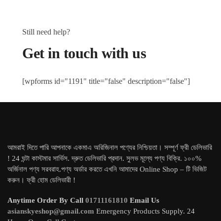
Still need help?
Get in touch with us
[wpforms id="1191" title="false" description="false"]
আমরাই দিতে পারি আপনাকে একমাএ অরিজিনাল পণ্যের নিশ্চিয়তা। সম্পূর্ণ ফ্রী ডেলিভারি
! 24 ঘন্টা কাস্টমার সার্ভিস. দ্রুত ডেলিভারি প্রদান. সুলভ মূল্যে পণ্য বিক্রি. ১০০%
অর্জিনাল পণ্য সরবরাহ.পণ্য অর্ডার করতে এখনি আমাদের Online Shop – টি ভিজিট
করুন। ফ্রী হোম ডেলিভারী !
Anytime Order By Call
01711161810
Email Us
asianskyeshop@gmail.com
Emergency Products Supply. 24