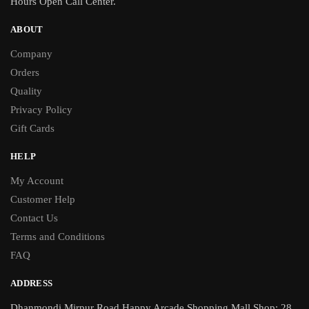
Hours Open Call Center.
ABOUT
Company
Orders
Quality
Privacy Policy
Gift Cards
HELP
My Account
Customer Help
Contact Us
Terms and Conditions
FAQ
ADDRESS
Dhanmondi Mirpur Road.Happy Arcade Shopping Mall Shop: 28,