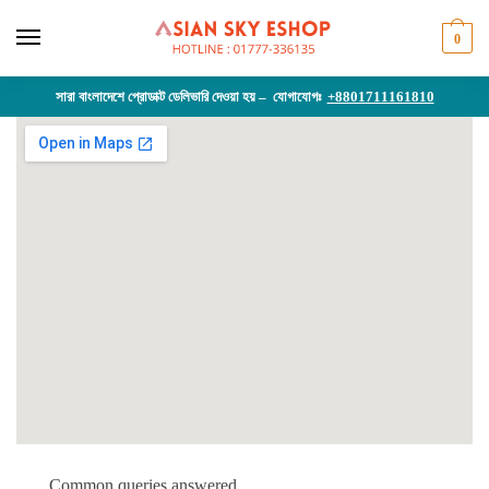
0
সারা বাংলাদেশে প্রোডাক্ট ডেলিভারি দেওয়া হয় – যোগাযোগঃ
+8801711161810
Common queries answered