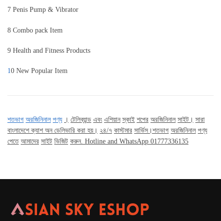
7 Penis Pump & Vibrator
8 Combo pack Item
9 Health and Fitness Products
1
0 New Popular Item
শতভাগ
অরজিনিনাল
পণ্য
।
টেলিব্যান্ড
এবং
এশিয়ান
স্কাই
শপের
অরজিনিনাল
সাইট।
সারা
বাংলাদেশে ক্যাশ অন ডেলিভারি করা হয়।
২৪
/
৭
কাস্টমার
সার্ভিস।শতভাগ
অরজিনিনাল
পণ্য
পেতে
আমাদের
সাইট
ভিজিট
করুন
. Hotline and WhatsApp 01777336135