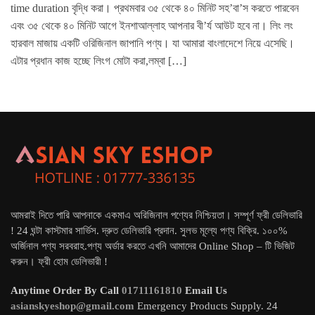
time duration বৃদ্ধি করা। প্রথমবার ৩৫ থেকে ৪০ মিনিট সহ’বা’স করতে পারবেন
এবং ৩৫ থেকে ৪০ মিনিট আগে ইনশাআল্লাহ আপনার বী’র্য আউট হবে না। লিং লং
হারবাল মাজায় একটি ওরিজিনাল জাপানি পণ্য। যা আমারা বাংলাদেশে নিয়ে এসেছি।
এটার প্রধান কাজ হচ্ছে লিংগ মোটা করা,লম্বা […]
আমরাই দিতে পারি আপনাকে একমাএ অরিজিনাল পণ্যের নিশ্চিয়তা। সম্পূর্ণ ফ্রী ডেলিভারি
! 24 ঘন্টা কাস্টমার সার্ভিস. দ্রুত ডেলিভারি প্রদান. সুলভ মূল্যে পণ্য বিক্রি. ১০০%
অর্জিনাল পণ্য সরবরাহ.পণ্য অর্ডার করতে এখনি আমাদের Online Shop – টি ভিজিট
করুন। ফ্রী হোম ডেলিভারী !
Anytime Order By Call
01711161810
Email Us
asianskyeshop@gmail.com
Emergency Products Supply. 24