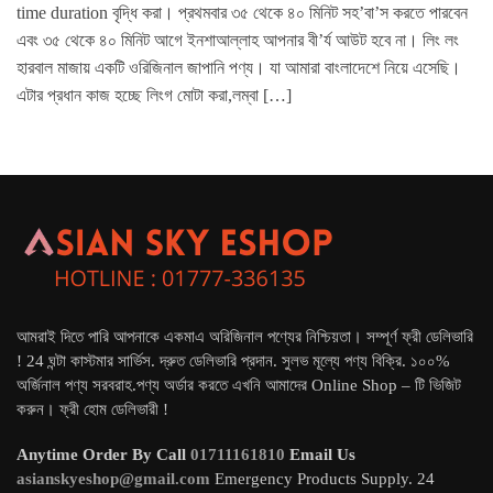
time duration বৃদ্ধি করা। প্রথমবার ৩৫ থেকে ৪০ মিনিট সহ’বা’স করতে পারবেন
এবং ৩৫ থেকে ৪০ মিনিট আগে ইনশাআল্লাহ আপনার বী’র্য আউট হবে না। লিং লং
হারবাল মাজায় একটি ওরিজিনাল জাপানি পণ্য। যা আমারা বাংলাদেশে নিয়ে এসেছি।
এটার প্রধান কাজ হচ্ছে লিংগ মোটা করা,লম্বা […]
আমরাই দিতে পারি আপনাকে একমাএ অরিজিনাল পণ্যের নিশ্চিয়তা। সম্পূর্ণ ফ্রী ডেলিভারি
! 24 ঘন্টা কাস্টমার সার্ভিস. দ্রুত ডেলিভারি প্রদান. সুলভ মূল্যে পণ্য বিক্রি. ১০০%
অর্জিনাল পণ্য সরবরাহ.পণ্য অর্ডার করতে এখনি আমাদের Online Shop – টি ভিজিট
করুন। ফ্রী হোম ডেলিভারী !
Anytime Order By Call
01711161810
Email Us
asianskyeshop@gmail.com
Emergency Products Supply. 24