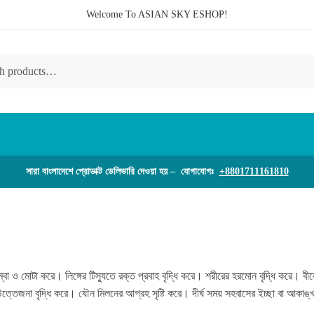
Welcome To ASIAN SKY ESHOP!
সারা বাংলাদেশে প্রোডাক্ট ডেলিভারি দেওয়া হয় – যোগাযোগঃ
+8801711161810
্বা ও মোটা করে। লিঙ্গের টিস্যুতে রক্ত প্রবাহ বৃদ্ধি করে। শরীরের হরমোন বৃদ্ধি করে। বীর্
েজনা বৃদ্ধি করে। যৌন মিলনের আগ্রহ সৃষ্টি করে। দীর্ঘ সময় সহবাসের ইচ্ছা বা আকাঙ্খা 