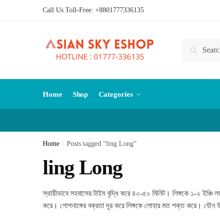
Skip
Skip
Call Us Toll-Free:
+8801777336135
to
to
navigation
content
Search
Search
for:
Home
Shop
Categories
Home
/
Posts tagged “ling Long”
ling Long
স্থায়ীভাবে সহবাসের টাইম বৃদ্ধি করে ৪০-৫০ মিনিট। লিঙ্গকে ১-২ ইঞ্চি লম
করে। গোপনাঙ্গের বক্রতা দূর করে লিঙ্গকে লোহার মত শক্ত করে। যৌন উত্ত