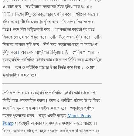
ও মোটা করে। স্থায়ীভাবে সহবাসের টাইম বৃদ্ধি করে ৪০-৫০
মিনিট। লিঙ্গের টিস্যুতে রক্ত প্রবাহ বৃদ্ধি করে। শরীরের হরমোন
বৃদ্ধি করে। বীর্যের শুক্রাণুর বৃদ্ধি করে। নিস্তেজ লিঙ্গ সতেজ
করে। নরম লিঙ্গ শক্তিশালী করে। গোপনাঙ্গের বক্রতা দূর করে
লিঙ্গকে লোহার মত শক্ত করে। যৌন উত্তেজনা বৃদ্ধি করে। যৌন
মিলনের আগ্রহ সৃষ্টি করে। দীর্ঘ সময় সহবাসের ইচ্ছা বা আকাঙ্খা
বৃদ্ধি করে
।
এর কোন পার্শ্ব প্রতিক্রিয়া নেই। পেনিস পাম্পার এর
ব্যবহারবিধি: প্রতিদিন দুইবার আট থেকে দশ মিনিট করে এক্সারসাইজ
করুন। বয়স ও শারীরিক গঠনের উপর নির্ভর করে টানা ২- ৩ মাস
এক্সারসাইজ করতে হবে।
পেনিস পাম্পার এর ব্যবহারবিধি: প্রতিদিন দুইবার আট থেকে দশ
মিনিট করে এক্সারসাইজ করুন। বয়স ও শারীরিক গঠনের উপর নির্ভর
করে টানা ২- ৩ মাস এক্সারসাইজ করতে হবে। শুধুমাত্র প্রাপ্ত
বয়স্ক পুরুষদের জন্য। মাত্র একটি যন্ত্রের
Man’s Penis
Pump
সাহায্যেই আপনার সব সমস্যার সমাধান করতে পারছেন।
বি:দ্র: আমাদের কাছে পাচ্ছেন ১০০% অরজিনাল বা আসল পণ্যের