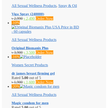
All Sexual Wellness Products
,
Spray & Oil
Viga Spray (240000)
Original
Current
৳
2,990
৳
2,490
Order Now
price
price
-10%
was:
is:
৳ 2,990.
৳ 2,490.
All Sexual Wellness Products
Original Biomanix Plus
Original
Current
৳
3,900
৳
3,500
Order Now
price
price
-16%
was:
is:
Women Secret Products
৳ 3,900.
৳ 3,500.
dr james breast firming gel
Rated
5.00
out of 5
Original
Current
৳
1,900
৳
1,600
Order Now
price
price
-20%
was:
is:
All Sexual Wellness Products
৳ 1,900.
৳ 1,600.
Magic condom for men
Rated
5.00
out of 5