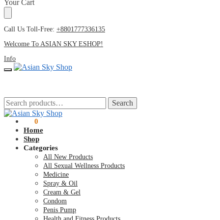
Skip
Skip
Your Cart
to
to
navigation
content
Call Us Toll-Free:
+8801777336135
Welcome To ASIAN SKY ESHOP!
Info
Search
Search
Search
Search
for:
for:
৳
0
0
Home
Shop
Categories
All New Products
All Sexual Wellness Products
Medicine
Spray & Oil
Cream & Gel
Condom
Penis Pump
Health and Fitness Products