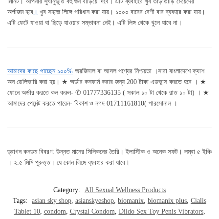
মিনিট। আপনার সুখানুভুতি বহু গুন বাড়িয়ে দিবে। এটি ব্যবহারে খুব তাড়াতাড়ি মেয়েদের
অর্গাজম হবে
।
খুব সহজে লিঙ্গে পরিধান করা যায়। ১০০০ বারের বেশী বার ব্যবহার করা যায়।
এটি ফেটে যাওয়া বা ছিড়ে যাওয়ার সম্ভাবনা নেই। এটি লিঙ্গ থেকে খুলে যাবে না।
আমাদের কাছে পাচ্ছেন ১০০%
অরজিনাল বা আসল পণ্যের নিশ্চয়তা ।সারা বাংলাদেশে ক্যাশ
অন ডেলিভারি করা হয়। ★ অর্ডার কনফার্ম করার জন্য 200 টাকা এডভান্স করতে হবে । ★
ফোনে অর্ডার করতে কল করুন- ✆ 01777336135 ( সকাল ১০ টা থেকে রাত ১০ টা) । ★
আমাদের পেমেন্ট করতে পারেন- বিকাশ ও নগদ 01711161810( পারসোনাল ।
ড্রাগন কনডম বিবরণ: উন্নত মানের সিলিকনের তৈরি। ইলাস্টিক ও অনেক সফট। লম্বা ৫ ইঞ্চি
। ২.৫ মিমি পুরুত্ত। যে কোন লিঙ্গে ব্যবহার করা যাবে।
Category:
All Sexual Wellness Products
Tags:
asian sky shop
,
asianskyeshop
,
biomanix
,
biomanix plus
,
Cialis
Tablet 10
,
condom
,
Crystal Condom
,
Dildo Sex Toy Penis Vibrators
,