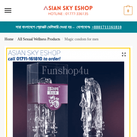
Skip
Skip
to
to
0
navigation
content
সারা বাংলাদেশে প্রোডাক্ট ডেলিভারি দেওয়া হয় – যোগাযোগঃ
+8801711161810
Home
/
All Sexual Wellness Products
/
Magic condom for men
🔍