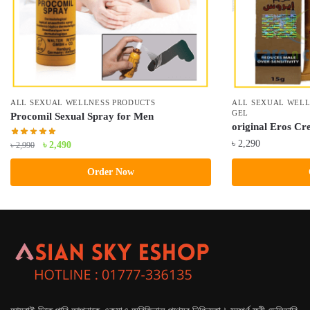
ALL SEXUAL WELLNESS PRODUCTS
ALL SEXUAL WELL
GEL
Procomil Sexual Spray for Men
original Eros C
৳
2,290
Original
Current
৳
2,490
৳
2,990
price
price
Order Now
was:
is:
৳ 2,990.
৳ 2,490.