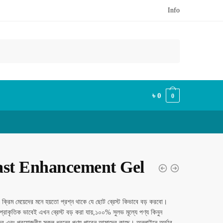
Info
৳
0
0
ast Enhancement Gel
মিং ক্রিম মেয়েদের মনে হয়তো প্রশ্ন থাকে যে ছোট ব্রেস্ট কিভাবে বড় করবো।
্রাকৃতিক ভাবেই এখন ব্রেস্ট বড় করা যায়,১০০% সুলভ মূল্যে পণ্য কিনুন
ের এবং প্রয়োজনীয় সকল ধরনের পণ্য পাবেন আমাদের কাছে। অনলাইনে অর্ডার