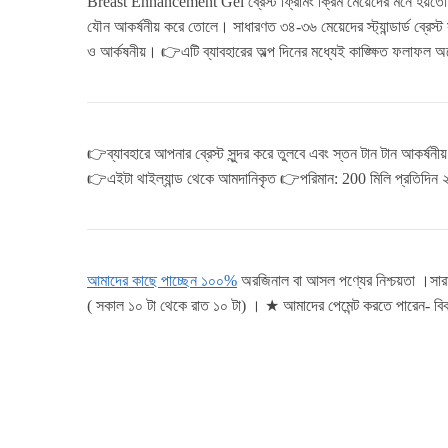
Breast Enhancement Gel ব্রেস্ট ফ্রিমিং ক্রিম মেয়েদের মনে হয়তো প্
যৌন আকর্ষনীয় করে তোলে। সাধারণত ৩৪-৩৬ মেয়েদের স্ট্যান্ডার্ড ব্
ও আর্কষনীয়। 👉এটি ব্যাবহারের অল্প দিনের মধ্যেই কাঙ্ক্ষিত ফলাফল 
👉ব্যাবহারে আপনার ব্রেস্ট সুন্দর করে তুলবে এবং স্তন টান টান আকর্ষন
👉এইটা থাইল্যান্ড থেকে আমদানিকৃত 👉পরিমান: 200 মিলি প্রতিদিন ২ 
আমাদের কাছে পাচ্ছেন ১০০%
অরজিনাল বা আসল পণ্যের নিশ্চয়তা ।সা
( সকাল ১০ টা থেকে রাত ১০ টা) । ★ আমাদের পেমেন্ট করতে পারেন