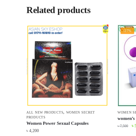
Related products
-27%
,
ALL NEW PRODUCTS
WOMEN SECRET
WOMEN S
PRODUCTS
women’s 
Women Power Sexual Capsules
Or
৳
৳
7,500
৳
4,200
pr