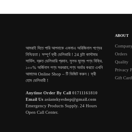
wa
৳ 
ABOUT
Compan
আমরাই দিতে পারি আপনাকে একমাএ অরিজিনাল পণ্যের
Orders
নিশ্চিয়তা। সম্পূর্ণ ফ্রী ডেলিভারি ! 24 ঘন্টা কাস্টমার
সার্ভিস. দ্রুত ডেলিভারি প্রদান. সুলভ মূল্যে পণ্য বিক্রি.
Quality
১০০% অর্জিনাল পণ্য সরবরাহ.পণ্য অর্ডার করতে এখনি
Privacy P
আমাদের Online Shop – টি ভিজিট করুন। ফ্রী
Gift Card
হোম ডেলিভারী !
Anytime Order By Call
01711161810
Email Us
asianskyeshop@gmail.com
Emergency Products Supply. 24 Hours
Open Call Center.