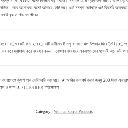
রশ্ন থাকে যে ছোট ব্রেস্ট কিভাবে বড় করবো। সমাধান হলো প্রাকৃতিক ভাবেই এখন ব্রেস্ট
রেস্ট সাইজ। তবে অনেকের ব্রেস্ট আকারে ছোট হয়। এই সমস্যা সমাধানে এই ক্রিমটি অত্য
অনেকটা বুঝতে পারবেন পাবেন।
ীয় হবে। 👉ব্রেস্ট ফর্সা হবে 👉এটি ভিটামিন ই সমৃদ্ধ ন্যাচারাল উপাদান দিয়ে তৈরি। 👉প্
বার করে ম্যাসাজ করে ব‍্যবহার করুন। রেগুলার ব‍্যবহারে একসপ্তাহের মধ্যেই অনেকটা 
রা বাংলাদেশে ক্যাশ অন ডেলিভারি করা হয়। ★ অর্ডার কনফার্ম করার জন্য 200 টাকা 
- বিকাশ ও নগদ 01711161810( পারসোনাল ।
Category:
Women Secret Products