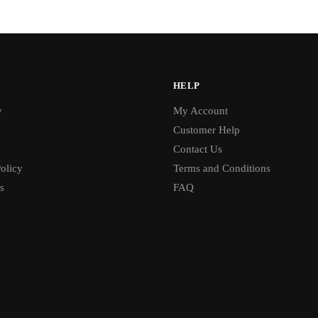
s:
is:
7,500.
৳ 5,500.
HELP
y
My Account
Customer Help
Contact Us
olicy
Terms and Conditions
s
FAQ