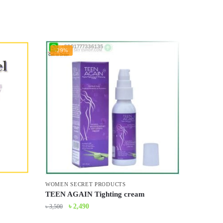
-29%
WOMEN SECRET PRODUCTS
TEEN AGAIN Tighting cream
Original
Current
৳
2,490
৳
3,500
price
price