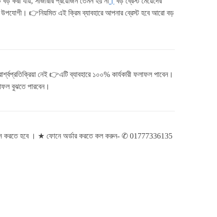
 বড় করা যায়, সার্জারীর প্রয়োজন তেমন হয় না
।
বড় ব্রেস্ট মেয়েদের
ন্ত উপযোগী। 👉নিয়মিত এই ক্রিম ব্যাবহারে আপনার ব্রেস্ট হবে আরো বড়
রার্শ্বপ্রতিক্রিয়া নেই 👉এটি ব্যাবহারে ১০০% কার্যকারী ফলাফল পাবেন।
ফলাফল বুঝতে পারবেন।
এডভান্স করতে হবে । ★ ফোনে অর্ডার করতে কল করুন- ✆ 01777336135