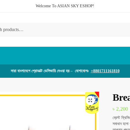
Welcome To ASIAN SKY ESHOP!
সারা বাংলাদেশে প্রোডাক্ট ডেলিভারি দেওয়া হয় – যোগাযোগঃ
+8801711161810
Bre
🔍
৳
2,200
ব্রেস্ট ফ্রি
সমাধান হলো প
আপনার পছন্দ