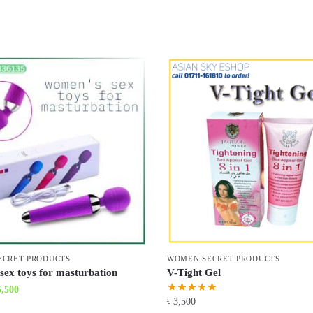
ECRET PRODUCTS
WOMEN SECRET PRODUCTS
sex toys for masturbation
V-Tight Gel
iginal
Current
5,500
৳
3,500
ice
price