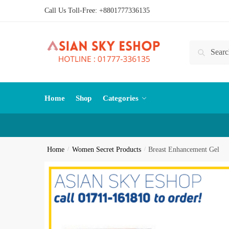
Skip
Skip
Call Us Toll-Free:
+8801777336135
to
to
navigation
content
Search
Search
for:
Home
Shop
Categories
Home
/
Women Secret Products
/
Breast Enhancement Gel