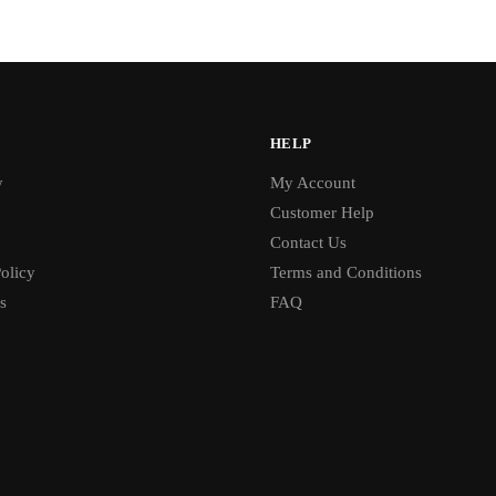
HELP
y
My Account
Customer Help
Contact Us
olicy
Terms and Conditions
s
FAQ