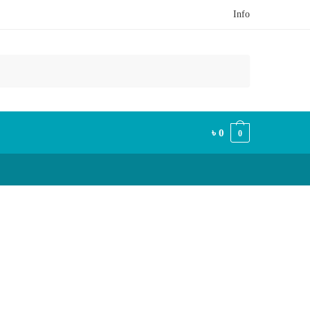
Info
৳
0
0