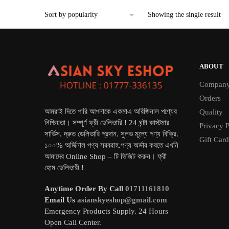
৳ 4,500.
৳ 3,500.
Showing the single result
ABOUT
Compan
Orders
আমরাই দিতে পারি আপনাকে একমাএ অরিজিনাল পণ্যের
Quality
নিশ্চিয়তা। সম্পূর্ণ ফ্রী ডেলিভারি ! 24 ঘন্টা কাস্টমার
Privacy P
সার্ভিস. দ্রুত ডেলিভারি প্রদান. সুলভ মূল্যে পণ্য বিক্রি.
Gift Card
১০০% অর্জিনাল পণ্য সরবরাহ.পণ্য অর্ডার করতে এখনি
আমাদের Online Shop – টি ভিজিট করুন। ফ্রী
হোম ডেলিভারী !
Anytime Order By Call
01711161810
Email Us
asianskyeshop@gmail.com
Emergency Products Supply. 24 Hours
Open Call Center.