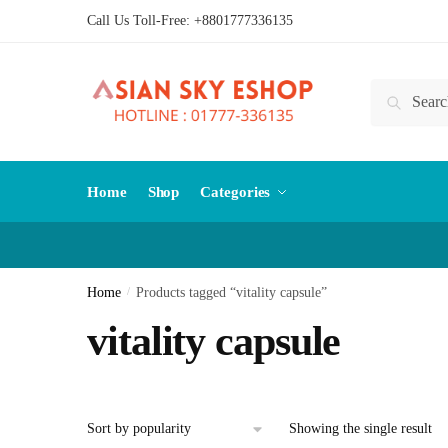
Skip
Skip
Call Us Toll-Free:
+8801777336135
to
to
navigation
content
Search
Search
for:
Home
Shop
Categories
Home
/
Products tagged “vitality capsule”
vitality capsule
Showing the single result