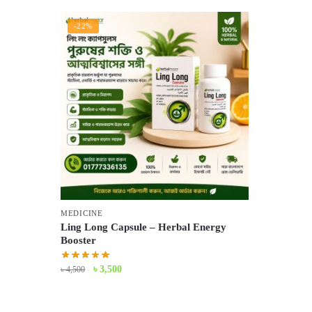
-22%
MEDICINE
Ling Long Capsule – Herbal Energy
Booster
Original
Current
৳
3,500
৳
4,500
price
price
was:
is: