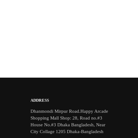
ADDRESS
Dhanmondi Mirpur Road.Happy Arcade
Shopping Mall Shop: 28, Road no.#3
House No.#3 Dhaka Bangladesh, Near
City Collage 1205 Dhaka-Bangladesh