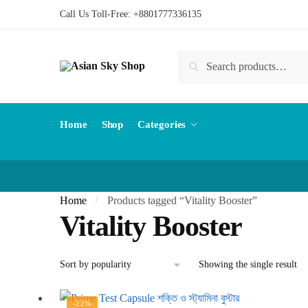
Skip
Skip
Call Us Toll-Free:
+8801777336135
to
to
navigation
content
Search
Search
for:
Home
Shop
Categories
Home
Products tagged “Vitality Booster”
/
Vitality Booster
Showing the single result
-22%