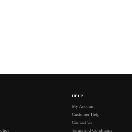
HELP
y
My Account
Customer Help
Contact Us
olicy
Terms and Conditions