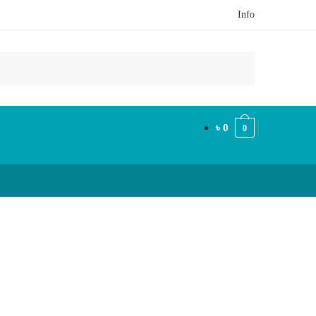
Info
৳
0
0