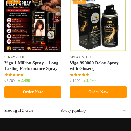
-29%
-17%
SPRAY & OIL
SPRAY & OIL
Viga 1 Million Spray – Long
Viga 990000 Delay Spray
Lasting Performance Spray
with Ginseng
Original
Current
Original
Current
৳
2,490
৳
3,490
৳
3,500
৳
4,200
price
price
price
price
Order Now
Order Now
was:
is:
was:
is:
৳ 3,500.
৳ 2,490.
৳ 4,200.
৳ 3,490.
Sorted
Showing all 2 results
by
popularity