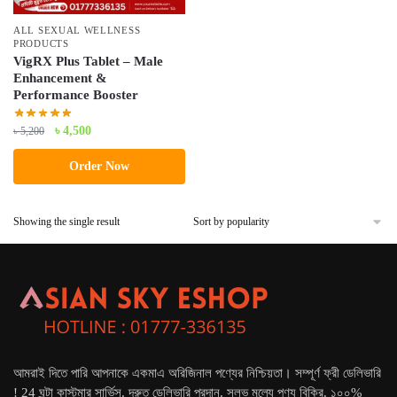
ALL SEXUAL WELLNESS
PRODUCTS
VigRX Plus Tablet – Male
Enhancement &
Performance Booster
Original
Current
৳
4,500
৳
5,200
price
price
Order Now
was:
is:
৳ 5,200.
৳ 4,500.
Showing the single result
আমরাই দিতে পারি আপনাকে একমাএ অরিজিনাল পণ্যের নিশ্চিয়তা। সম্পূর্ণ ফ্রী ডেলিভারি
! 24 ঘন্টা কাস্টমার সার্ভিস. দ্রুত ডেলিভারি প্রদান. সুলভ মূল্যে পণ্য বিক্রি. ১০০%