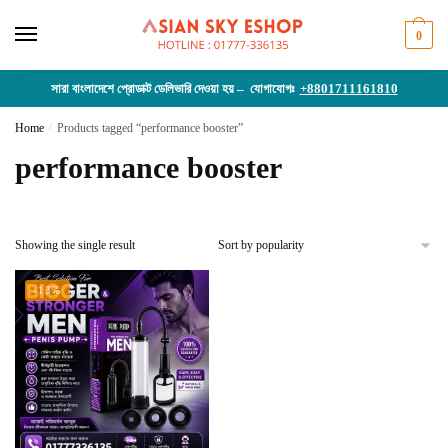
Skip
Skip
to
to
0
navigation
content
সারা বাংলাদেশে প্রোডাক্ট ডেলিভারি দেওয়া হয় – যোগাযোগঃ
+8801711161810
Home
/
Products tagged “performance booster”
performance booster
Showing the single result
-13%