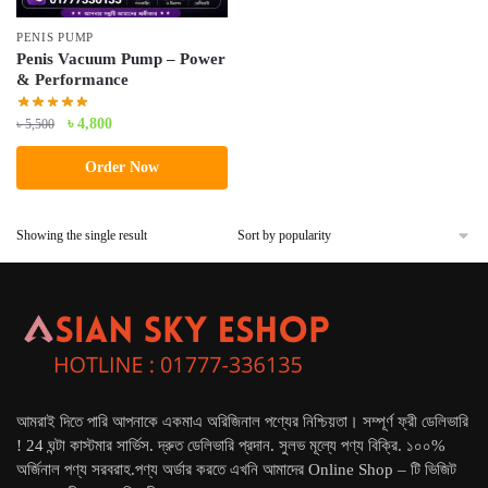
PENIS PUMP
Penis Vacuum Pump – Power
& Performance
Original
Current
৳
4,800
৳
5,500
price
price
Order Now
was:
is:
৳ 5,500.
৳ 4,800.
Showing the single result
আমরাই দিতে পারি আপনাকে একমাএ অরিজিনাল পণ্যের নিশ্চিয়তা। সম্পূর্ণ ফ্রী ডেলিভারি
! 24 ঘন্টা কাস্টমার সার্ভিস. দ্রুত ডেলিভারি প্রদান. সুলভ মূল্যে পণ্য বিক্রি. ১০০%
অর্জিনাল পণ্য সরবরাহ.পণ্য অর্ডার করতে এখনি আমাদের Online Shop – টি ভিজিট