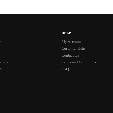
HELP
y
My Account
Customer Help
Contact Us
olicy
Terms and Conditions
s
FAQ