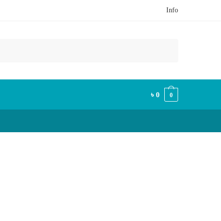
Info
৳
0
0