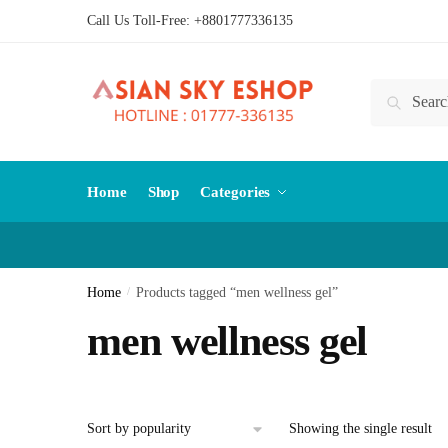
Skip
Skip
Call Us Toll-Free:
+8801777336135
to
to
navigation
content
Search
Search
for:
Home
Shop
Categories
Home
/
Products tagged “men wellness gel”
men wellness gel
Showing the single result