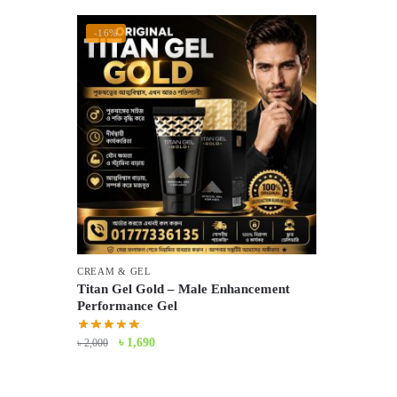
-16%
CREAM & GEL
Titan Gel Gold – Male Enhancement
Performance Gel
Original
Current
৳
1,690
৳
2,000
price
price
was:
is: