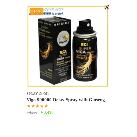
-17%
SPRAY & OIL
Viga 990000 Delay Spray with Ginseng
Original
Current
৳
3,490
৳
4,200
price
price
was:
is:
৳ 4,200.
৳ 3,490.