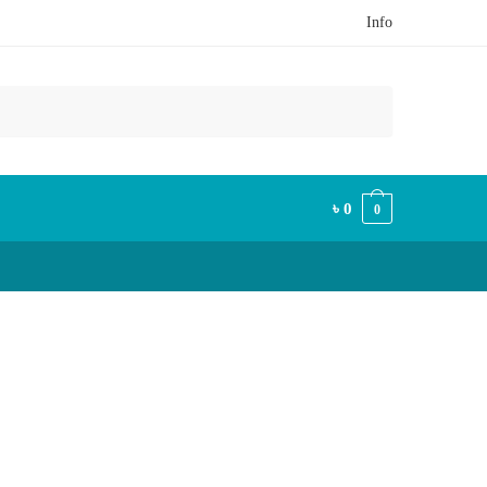
Info
৳
0
0