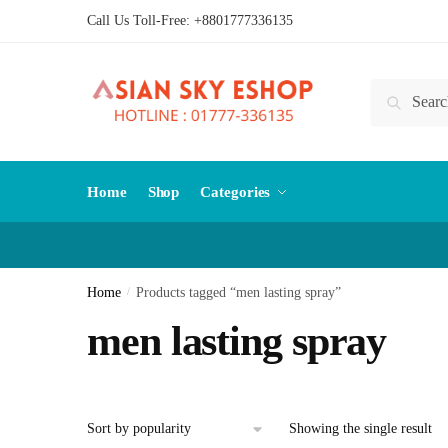
Skip
Skip
Call Us Toll-Free:
+8801777336135
to
to
navigation
content
Search
Search
for:
Home
Shop
Categories
Home
/
Products tagged “men lasting spray”
men lasting spray
Showing the single result