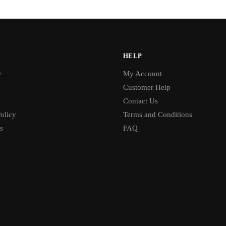
HELP
y
My Account
Customer Help
Contact Us
olicy
Terms and Conditions
s
FAQ