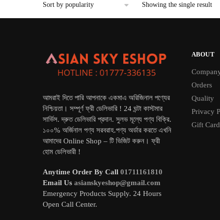
Showing the single result
ABOUT
Compan
Orders
আমরাই দিতে পারি আপনাকে একমাএ অরিজিনাল পণ্যের
Quality
নিশ্চিয়তা। সম্পূর্ণ ফ্রী ডেলিভারি ! 24 ঘন্টা কাস্টমার
Privacy P
সার্ভিস. দ্রুত ডেলিভারি প্রদান. সুলভ মূল্যে পণ্য বিক্রি.
Gift Card
১০০% অর্জিনাল পণ্য সরবরাহ.পণ্য অর্ডার করতে এখনি
আমাদের Online Shop – টি ভিজিট করুন। ফ্রী
হোম ডেলিভারী !
Anytime Order By Call
01711161810
Email Us
asianskyeshop@gmail.com
Emergency Products Supply. 24 Hours
Open Call Center.