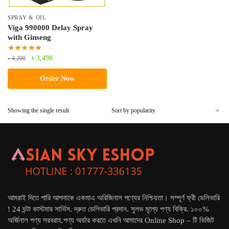
SPRAY & OIL
Viga 990000 Delay Spray
with Ginseng
Original
Current
৳
3,490
৳
4,200
price
price
Order Now
was:
is:
৳ 4,200.
৳ 3,490.
Showing the single result
আমরাই দিতে পারি আপনাকে একমাএ অরিজিনাল পণ্যের নিশ্চিয়তা। সম্পূর্ণ ফ্রী ডেলিভারি
! 24 ঘন্টা কাস্টমার সার্ভিস. দ্রুত ডেলিভারি প্রদান. সুলভ মূল্যে পণ্য বিক্রি. ১০০%
অর্জিনাল পণ্য সরবরাহ.পণ্য অর্ডার করতে এখনি আমাদের Online Shop – টি ভিজিট