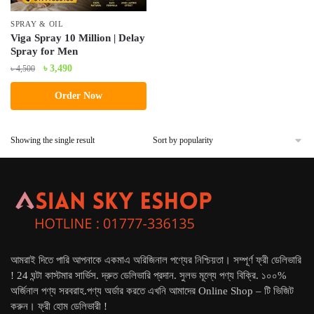
SPRAY & OIL
Viga Spray 10 Million | Delay
Spray for Men
Original
Current
৳
3,490
৳
4,500
price
price
Order Now
was:
is:
৳ 4,500.
৳ 3,490.
Showing the single result
আমরাই দিতে পারি আপনাকে একমাএ অরিজিনাল পণ্যের নিশ্চিয়তা। সম্পূর্ণ ফ্রী ডেলিভারি
! 24 ঘন্টা কাস্টমার সার্ভিস. দ্রুত ডেলিভারি প্রদান. সুলভ মূল্যে পণ্য বিক্রি. ১০০%
অর্জিনাল পণ্য সরবরাহ.পণ্য অর্ডার করতে এখনি আমাদের Online Shop – টি ভিজিট
করুন। ফ্রী হোম ডেলিভারী !