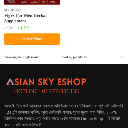
MEDICINE
Vigrx For Men Herbal
Supplement
Original
Current
৳
4,500
৳
5,500
price
price
Order Now
was:
is:
৳ 5,500.
৳ 4,500.
Showing the single result
আমরাই দিতে পারি আপনাকে একমাএ অরিজিনাল পণ্যের নিশ্চিয়তা। সম্পূর্ণ ফ্রী ডেলিভারি
! 24 ঘন্টা কাস্টমার সার্ভিস. দ্রুত ডেলিভারি প্রদান. সুলভ মূল্যে পণ্য বিক্রি. ১০০%
অর্জিনাল পণ্য সরবরাহ.পণ্য অর্ডার করতে এখনি আমাদের Online Shop – টি ভিজিট
করুন। ফ্রী হোম ডেলিভারী !