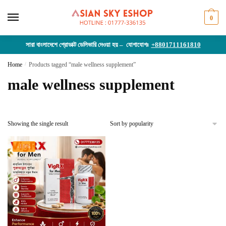
Skip
Skip
to
to
0
navigation
content
সারা বাংলাদেশে প্রোডাক্ট ডেলিভারি দেওয়া হয় – যোগাযোগঃ
+8801711161810
Home
/
Products tagged “male wellness supplement”
male wellness supplement
Showing the single result
-18%