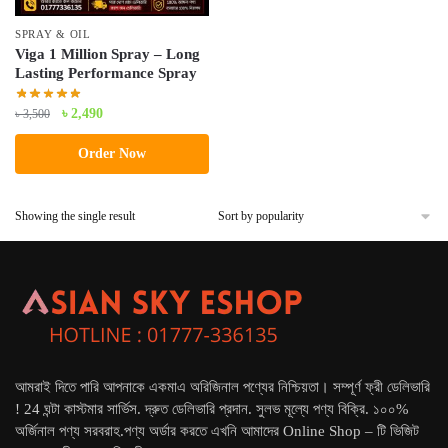
SPRAY & OIL
Viga 1 Million Spray – Long
Lasting Performance Spray
Original
Current
৳
2,490
৳
3,500
price
price
Order Now
was:
is:
৳ 3,500.
৳ 2,490.
Showing the single result
আমরাই দিতে পারি আপনাকে একমাএ অরিজিনাল পণ্যের নিশ্চিয়তা। সম্পূর্ণ ফ্রী ডেলিভারি
! 24 ঘন্টা কাস্টমার সার্ভিস. দ্রুত ডেলিভারি প্রদান. সুলভ মূল্যে পণ্য বিক্রি. ১০০%
অর্জিনাল পণ্য সরবরাহ.পণ্য অর্ডার করতে এখনি আমাদের Online Shop – টি ভিজিট