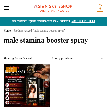
Skip
Skip
to
to
0
navigation
content
সারা বাংলাদেশে প্রোডাক্ট ডেলিভারি দেওয়া হয় – যোগাযোগঃ
+8801711161810
Home
/
Products tagged “male stamina booster spray”
male stamina booster spray
Showing the single result
-29%