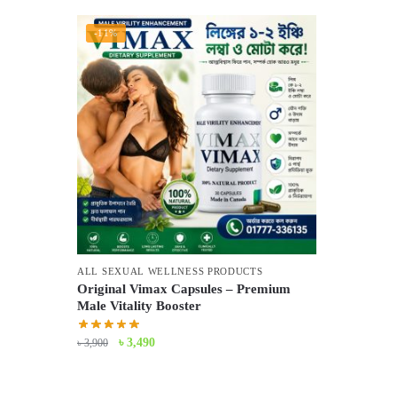
-11%
ALL SEXUAL WELLNESS PRODUCTS
Original Vimax Capsules – Premium
Male Vitality Booster
Original
Current
৳
3,490
৳
3,900
price
price
was:
is: