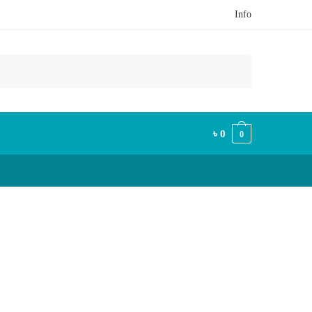
Info
৳
0
0