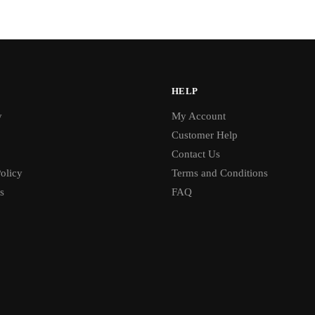
HELP
y
My Account
Customer Help
Contact Us
olicy
Terms and Conditions
s
FAQ