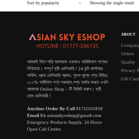
Showing the single result
ABOUT
Compan
Orders
আমরাই দিতে পারি আপনাকে একমাএ অরিজিনাল পণ্যের
Quality
নিশ্চিয়তা। সম্পূর্ণ ফ্রী ডেলিভারি ! 24 ঘন্টা কাস্টমার
Privacy P
সার্ভিস. দ্রুত ডেলিভারি প্রদান. সুলভ মূল্যে পণ্য বিক্রি.
Gift Card
১০০% অর্জিনাল পণ্য সরবরাহ.পণ্য অর্ডার করতে এখনি
আমাদের Online Shop – টি ভিজিট করুন। ফ্রী
হোম ডেলিভারী !
Anytime Order By Call
01711161810
Email Us
asianskyeshop@gmail.com
Emergency Products Supply. 24 Hours
Open Call Center.