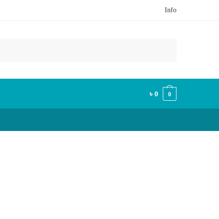
Info
৳
0
0