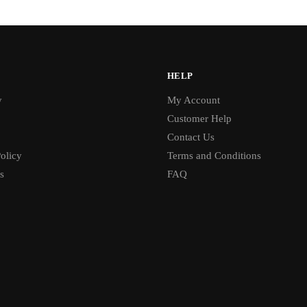
HELP
y
My Account
Customer Help
Contact Us
olicy
Terms and Conditions
s
FAQ