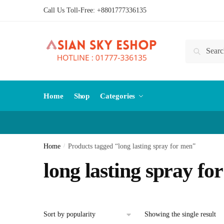
Skip
Skip
Call Us Toll-Free:
+8801777336135
to
to
navigation
content
Search
Search
for:
Home
Shop
Categories
Home
/
Products tagged “long lasting spray for men”
long lasting spray fo
Showing the single result