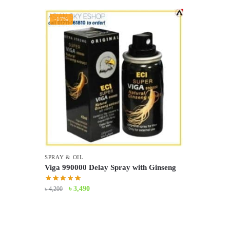
-17%
SPRAY & OIL
Viga 990000 Delay Spray with Ginseng
Original
Current
৳
3,490
৳
4,200
price
price
was:
is:
৳ 4,200.
৳ 3,490.