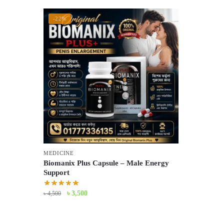
-22%
MEDICINE
Biomanix Plus Capsule – Male Energy
Support
Original
Current
৳
3,500
৳
4,500
price
price
was:
is: