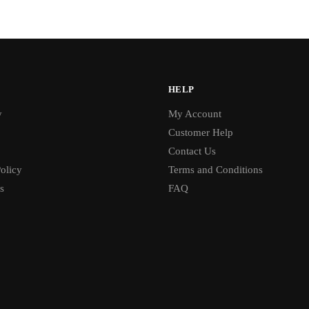
HELP
y
My Account
Customer Help
Contact Us
olicy
Terms and Conditions
s
FAQ