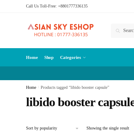
Skip
Skip
Call Us Toll-Free:
+8801777336135
to
to
navigation
content
Search
Search
for:
Home
Shop
Categories
Home
/
Products tagged “libido booster capsule”
libido booster capsul
Showing the single result