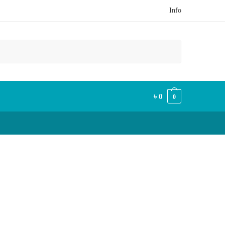
Info
৳
0
0