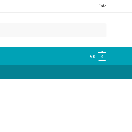
Info
৳
0
0