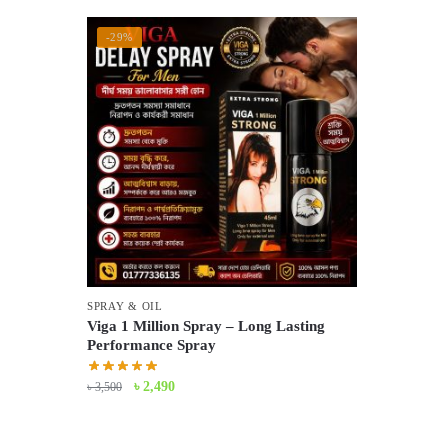
-29%
SPRAY & OIL
Viga 1 Million Spray – Long Lasting
Performance Spray
Original
Current
৳
2,490
৳
3,500
price
price
was:
is: