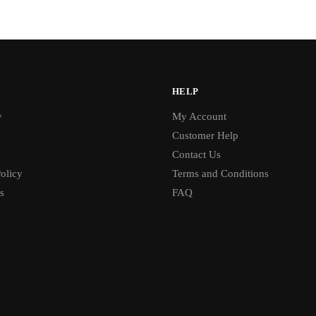
HELP
y
My Account
Customer Help
Contact Us
olicy
Terms and Conditions
s
FAQ