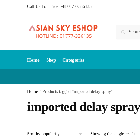
Skip
Skip
Call Us Toll-Free:
+8801777336135
to
to
navigation
content
Search
Search
for:
Home
Shop
Categories
Home
/
Products tagged “imported delay spray”
imported delay spra
Showing the single result