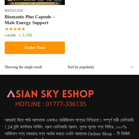
MEDICINE
Biomanix Plus Capsule –
Male Energy Support
Original
Current
৳
3,500
৳
4,500
price
price
Order Now
was:
is:
৳ 4,500.
৳ 3,500.
Showing the single result
আমরাই দিতে পারি আপনাকে একমাএ অরিজিনাল পণ্যের নিশ্চিয়তা। সম্পূর্ণ ফ্রী ডেলিভারি
! 24 ঘন্টা কাস্টমার সার্ভিস. দ্রুত ডেলিভারি প্রদান. সুলভ মূল্যে পণ্য বিক্রি. ১০০%
অর্জিনাল পণ্য সরবরাহ.পণ্য অর্ডার করতে এখনি আমাদের Online Shop – টি ভিজিট