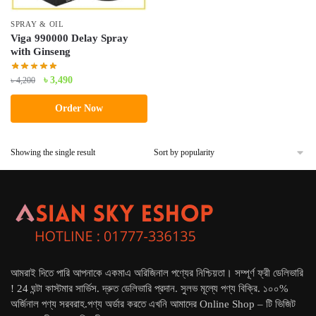
SPRAY & OIL
Viga 990000 Delay Spray
with Ginseng
Original
Current
৳
3,490
৳
4,200
price
price
Order Now
was:
is:
৳ 4,200.
৳ 3,490.
Showing the single result
আমরাই দিতে পারি আপনাকে একমাএ অরিজিনাল পণ্যের নিশ্চিয়তা। সম্পূর্ণ ফ্রী ডেলিভারি
! 24 ঘন্টা কাস্টমার সার্ভিস. দ্রুত ডেলিভারি প্রদান. সুলভ মূল্যে পণ্য বিক্রি. ১০০%
অর্জিনাল পণ্য সরবরাহ.পণ্য অর্ডার করতে এখনি আমাদের Online Shop – টি ভিজিট