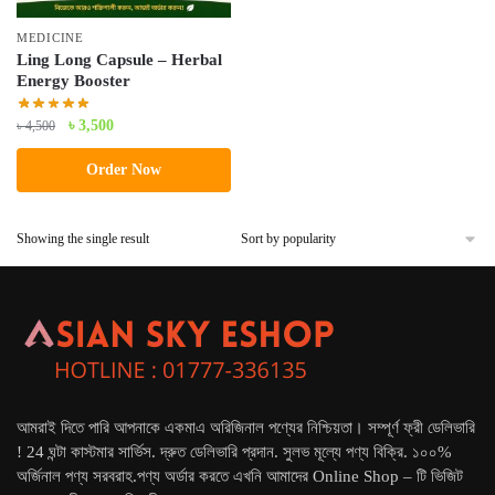
MEDICINE
Ling Long Capsule – Herbal
Energy Booster
Original
Current
৳
3,500
৳
4,500
price
price
Order Now
was:
is:
৳ 4,500.
৳ 3,500.
Showing the single result
আমরাই দিতে পারি আপনাকে একমাএ অরিজিনাল পণ্যের নিশ্চিয়তা। সম্পূর্ণ ফ্রী ডেলিভারি
! 24 ঘন্টা কাস্টমার সার্ভিস. দ্রুত ডেলিভারি প্রদান. সুলভ মূল্যে পণ্য বিক্রি. ১০০%
অর্জিনাল পণ্য সরবরাহ.পণ্য অর্ডার করতে এখনি আমাদের Online Shop – টি ভিজিট