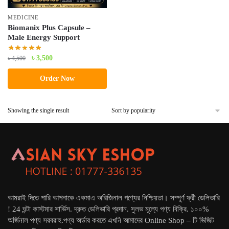
MEDICINE
Biomanix Plus Capsule –
Male Energy Support
Original
Current
৳
3,500
৳
4,500
price
price
Order Now
was:
is:
৳ 4,500.
৳ 3,500.
Showing the single result
আমরাই দিতে পারি আপনাকে একমাএ অরিজিনাল পণ্যের নিশ্চিয়তা। সম্পূর্ণ ফ্রী ডেলিভারি
! 24 ঘন্টা কাস্টমার সার্ভিস. দ্রুত ডেলিভারি প্রদান. সুলভ মূল্যে পণ্য বিক্রি. ১০০%
অর্জিনাল পণ্য সরবরাহ.পণ্য অর্ডার করতে এখনি আমাদের Online Shop – টি ভিজিট