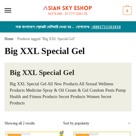
Skip
Skip
to
to
0
navigation
content
সারা বাংলাদেশে প্রোডাক্ট ডেলিভারি দেওয়া হয় – যোগাযোগঃ
+8801711161810
Home
/
Products tagged “Big XXL Special Gel”
Big XXL Special Gel
Big XXL Special Gel
Big XXL Special Gel All New Products All Sexual Wellness
Products Medicine Spray & Oil Cream & Gel Condom Penis Pump
Health and Fitness Products Secret Products Women Secret
Products
Sorted
Showing all 2 results
by
popularity