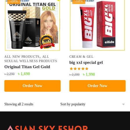
-26%
-10%
,
ALL NEW PRODUCTS
ALL
CREAM & GEL
SEXUAL WELLNESS PRODUCTS
big xxl special gel
Original Titan Gel Gold
Original
Current
৳
1,690
Original
Current
৳
2,290
৳
1,990
৳
2,200
price
price
price
price
Order Now
Order Now
was:
is:
was:
is:
৳ 2,290.
৳ 1,690.
৳ 2,200.
৳ 1,990.
Sorted
Showing all 2 results
by
popularity